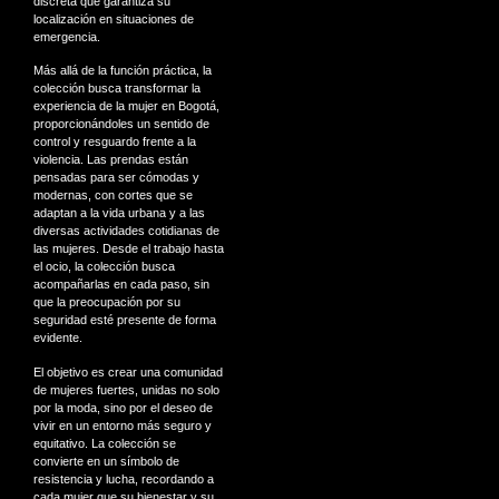
discreta que garantiza su
localización en situaciones de
emergencia.
Más allá de la función práctica, la
colección busca transformar la
experiencia de la mujer en Bogotá,
proporcionándoles un sentido de
control y resguardo frente a la
violencia. Las prendas están
pensadas para ser cómodas y
modernas, con cortes que se
adaptan a la vida urbana y a las
diversas actividades cotidianas de
las mujeres. Desde el trabajo hasta
el ocio, la colección busca
acompañarlas en cada paso, sin
que la preocupación por su
seguridad esté presente de forma
evidente.
El objetivo es crear una comunidad
de mujeres fuertes, unidas no solo
por la moda, sino por el deseo de
vivir en un entorno más seguro y
equitativo. La colección se
convierte en un símbolo de
resistencia y lucha, recordando a
cada mujer que su bienestar y su