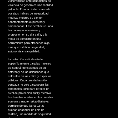
vulnerabilidad ante situaciones de
violencia de género es una realidad
palpable. En una ciudad marcada
por altos índices de inseguridad,
muchas mujeres se sienten
constantemente expuestas y
amenazadas. Este perfil de usuaria
busca empoderamiento y
protección en su día a día, y la
moda se convierte en una
herramienta para ofrecerles algo
más que estética: seguridad,
autonomía y tranquilidad.
La colección está diseñada
específicamente para las mujeres
de Bogotá, conscientes de su
entorno y de las dificultades que
enfrentan en las calles y espacios
públicos. Cada prenda ha sido
pensada no solo para seguir las
tendencias, sino para ofrecer un
nivel de protección sutil y efectivo.
Los bolsillos ocultos en las prendas
son una característica distintiva,
permitiendo que las usuarias
puedan esconder un chip de
rastreo, una medida de seguridad