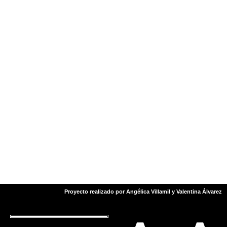
herramienta de seguridad,
no solo se busca resolver
un problema, sino también
generar confianza,
empoderamiento y
libertad en las mujeres.
Con cada prenda, se
envía un mensaje claro: la
moda puede ser un medio
para preservar la vida y
dignidad, ayudando a
combatir la violencia de
manera innovadora y
consciente.
Proyecto realizado por Angélica Villamil y Valentina Álvarez